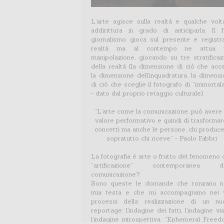
L’arte agisce sulla realtà e qualche vol
addirittura in grado di anticiparla. Il 
giornalismo gioca sul presente e registr
realtà ma al contempo ne attua 
manipolazione, giocando su tre stratificaz
della realtà (la dimensione di ciò che acc
la dimensione dell’inquadratura, la dimens
di ciò che sceglie il fotografo di “immortal
- dato dal proprio retaggio culturale).
“L’arte come la comunicazione, può avere
valore performativo e quindi di trasformar
concetti ma anche le persone, chi produc
sopratutto chi riceve” - Paolo Fabbri
La fotografia è arte o frutto del fenomeno d
“artificazione” contemporanea de
comunicazione?
Sono queste le domande che ronzano ne
mia testa e che mi accompagnano nei v
processi della realizzazione di un nu
reportage: l’indagine dei fatti, l’indagine vis
l’indagine introspettiva. “Ephemeral Freed