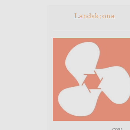
il reportage fotografico sul popolo invisi
dei Caminanti, seguendo questi ragionamen
raccontato attraverso un semplice simbolo
Landskrona
palloncino gonfiabile.
COSA