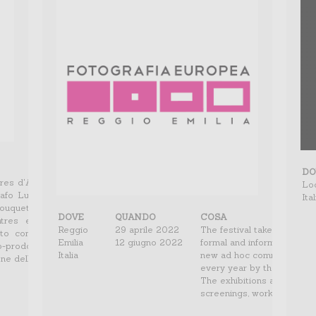
DO
res d'Arles è uno dei principali festival di fotografia fondato nel 1970
Lo
rafo Lucien Clergue, dall'autore Michel Tournier e dallo storico Jean-
Ital
ouquette.
DOVE
QUANDO
COSA
ntres espone quasi esclusivamente nuovi lavori, è mondialmente
Reggio
29 aprile 2022
The festival takes place in 
uto come uno dei festival principali a livello mondiale. Le mostre,
Emilia
12 giugno 2022
formal and informal, and it
prodotte con musei e istituzioni francesi e straniere, sono distribuiti
Italia
new ad hoc commissioned pr
one della città e dei dintorni.
every year by the Scientif
The exhibitions are accomp
screenings, workshops, por