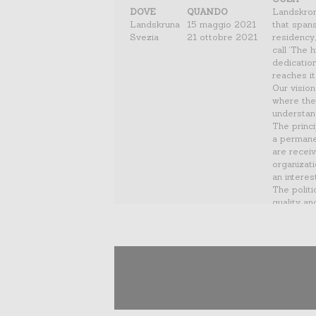
DOVE
QUANDO
Landskron
Landskruna
15 maggio 2021
that spans
Svezia
21 ottobre 2021
residency
call ‘The 
dedicatio
reaches i
Our visio
where the
understand
The princi
a permanen
are receiv
organizat
an interes
The politi
quality an
being The