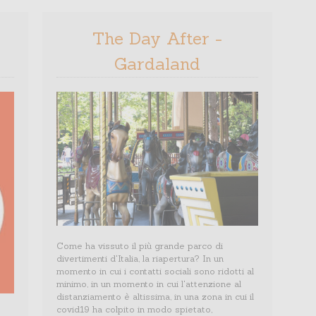
Officine Fotografiche, prima a Roma e poi a
bile
Milano, come responsabile organizzativa. Da
ti è
febbraio 2021 collabora con l’agenzia
: il
The Day After -
Parallelozero, in qualità di responsabile
vendite editoriali per il mercato estero.
Gardaland
Come ha vissuto il più grande parco di
divertimenti d'Italia, la riapertura? In un
momento in cui i contatti sociali sono ridotti al
minimo, in un momento in cui l'attenzione al
distanziamento è altissima, in una zona in cui il
covid19 ha colpito in modo spietato,