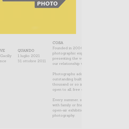
COSA
Founded in 2004, the La Gacilly Photo Fest
VE
QUANDO
photographic experience as you stroll arou
Gacilly
1 luglio 2021
presenting the very best in contemporary p
ance
31 ottobre 2011
our relationship with our world and our natu
Photographs adorn the streets, gardens and
outstanding built and natural heritage prov
thousand or so images on display. Public 
open to all, free of charge.
Every summer, some 300,000 people come t
with family or friends, as newcomers or dev
open-air exhibitions of some of the greate
photography.