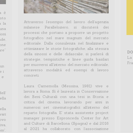
ta è
foto
Attraverso l’esempio del lavoro dell’agenzia
a la
milanese Parallelozero, si discuterà dei
una
processi che portano a proporre un progetto
ioni
fotografico nel mare magnum del mercato
ade,
editoriale. Dalla consulenza nel finalizzare e
ione
ottimizzare le storie fotografiche, alla stesura
are”
DO
della sinossi e delle didascalie, si parlerà di
La 
strategie, tempistiche e linee guida basilari
Fr
per muoversi all'interno del mercato editoriale,
 un
attraverso modalità ed esempi di lavoro
e i
concreti.
e e
Laura Carnemolla (Messina, 1981) vive e
lavora a Roma. Sì è laureata in Conservazione
ell’
dei Beni Culturali con una tesi in Storia e
lla
critica del cinema, lavorando per anni in
numerosi set cinematografici all’interno del
lla
reparto fotografia. E’ stata assistente project
ari
manager presso Espronceda Center for Art
ovo
and Culture di Barcellona (Spagna) e dal 2016
iva,
al 2021 ha collaborato con l’associazione
om”,