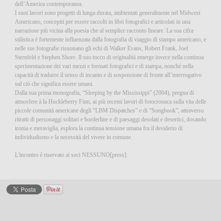
dell’America contemporanea.
I suoi lavori sono progetti di lunga durata, ambientati generalmente nel Midwest
Americano, concepiti per essere raccolti in libri fotografici e articolati in una
narrazione più vicina alla poesia che al semplice racconto lineare. La sua cifra
stilistica è fortemente influenzata dalla fotografia di viaggio di stampo americano, e
nelle sue fotografie risuonano gli echi di Walker Evans, Robert Frank, Joel
Sternfeld e Stephen Shore. ll suo tocco di originalità emerge invece nella continua
sperimentazione dei vari mezzi e formati fotografici e di stampa, nonché nella
capacità di tradurre il senso di incanto e di sospensione di fronte all’interrogativo
sul ciò che significa essere umani.
Dalla sua prima monografia, “Sleeping by the Mississippi” (2004), pregna di
atmosfere à la Huckleberry Finn, ai più recenti lavori di fotocronaca sulla vita delle
piccole comunità americane degli “LBM Dispatches” e di “Songbook”, attraverso
ritratti di personaggi solitari e borderline e di paesaggi desolati e desertici, dosando
ironia e meraviglia, esplora la continua tensione umana fra il desiderio di
individualismo e la necessità del vivere in comune.
L'incontro è riservato ai soci NESSUNO[press].