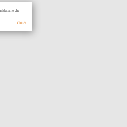
onsideriamo che
Chiudi