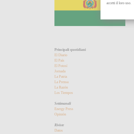
accetti il loro uso.
Principali quotidiani
El Diario
El País
El Potosí
Jornada
La Patria
La Prensa
La Razón
Los Tiempos
Settimanali
Energy Press
Opinión
Riviste
Datos