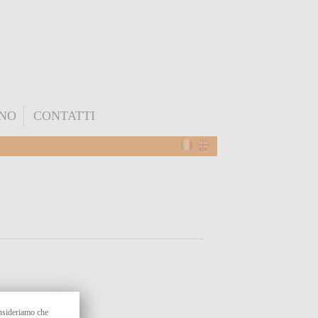
ONO
CONTATTI
onsideriamo che