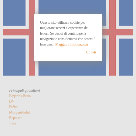
Questo sito utilizza i cookie per
migliorare servizi e esperienza dei
lettori. Se decidi di continuare la
navigazione consideriamo che accetti il
loro uso.
Maggiori Informazioni
Chiudi
Principali quotidiani
Bæjarins Besta
DV
Fréttir
Morgunbladid
Reporter
Vísir