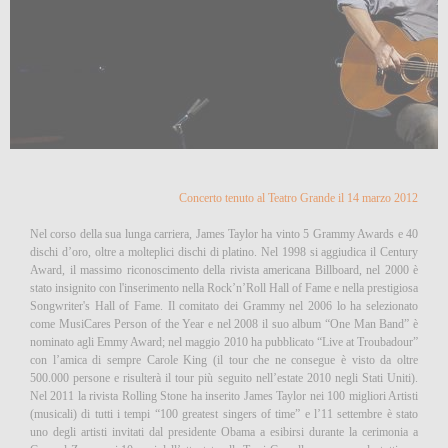
Concerto tenuto al Teatro Grande il 14 marzo 2012
Nel corso della sua lunga carriera, James Taylor ha vinto 5 Grammy Awards e 40
dischi d’oro, oltre a molteplici dischi di platino. Nel 1998 si aggiudica il Century
Award, il massimo riconoscimento della rivista americana Billboard, nel 2000 è
stato insignito con l'inserimento nella Rock’n’Roll Hall of Fame e nella prestigiosa
Songwriter's Hall of Fame. Il comitato dei Grammy nel 2006 lo ha selezionato
come MusiCares Person of the Year e nel 2008 il suo album “One Man Band” è
nominato agli Emmy Award; nel maggio 2010 ha pubblicato “Live at Troubadour”
con l’amica di sempre Carole King (il tour che ne consegue è visto da oltre
500.000 persone e risulterà il tour più seguito nell’estate 2010 negli Stati Uniti).
Nel 2011 la rivista Rolling Stone ha inserito James Taylor nei 100 migliori Artisti
(musicali) di tutti i tempi “100 greatest singers of time” e l’11 settembre è stato
uno degli artisti invitati dal presidente Obama a esibirsi durante la cerimonia a