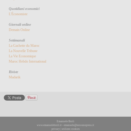
Quotidiani economici
L'Économiste
Giornali online
Demain Online
Settimanali
La Gachette du Maroc
La Nouvelle Tribune
La Vie Economique
Maroc Hebdo International
Riviste
Madarik
Emanuele Broli
www.emanuelebroli.it
-
emanuele@nessunopress.it
privacy
|
utilizzo cookies