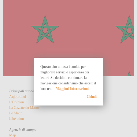
Questo sito utilizza i cookie per
migliorare servizi e esperienza dei
lettori. Se decidi di continuare la
navigazione consideriamo che accetti il
loro uso.
Maggiori Informazioni
Principali quotidiani
Chiudi
Aujourdhui
L'Opinion
La Gazette du Maroc
Le Matin
Libération
Agenzie di stampa
Map