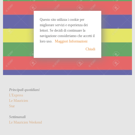
Questo sito utilizza i cookie per
migliorare servizi e esperienza dei
lettori. Se decidi di continuare la
navigazione consideriamo che accetti il
loro uso.
Maggiori Informazioni
Chiudi
Principali quotidiani
L'Express
Le Mauricien
Star
Settimanali
Le Mauricien Weekend