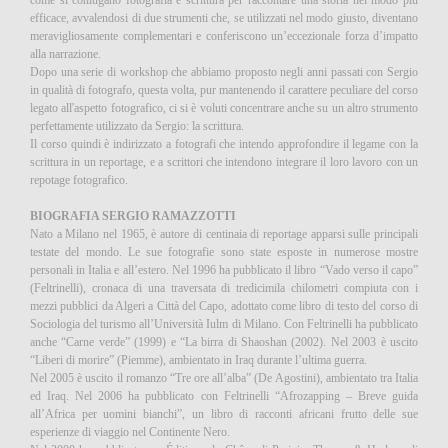
come si coniugano fotografia e scrittura per raccontare una storia nel modo più
efficace, avvalendosi di due strumenti che, se utilizzati nel modo giusto, diventano
meravigliosamente complementari e conferiscono un’eccezionale forza d’impatto
alla narrazione.
Dopo una serie di workshop che abbiamo proposto negli anni passati con Sergio
in qualità di fotografo, questa volta, pur mantenendo il carattere peculiare del corso
legato all'aspetto fotografico, ci si è voluti concentrare anche su un altro strumento
perfettamente utilizzato da Sergio: la scrittura.
Il corso quindi è indirizzato a fotografi che intendo approfondire il legame con la
scrittura in un reportage, e a scrittori che intendono integrare il loro lavoro con un
repotage fotografico.
BIOGRAFIA SERGIO RAMAZZOTTI
Nato a Milano nel 1965, è autore di centinaia di reportage apparsi sulle principali
testate del mondo. Le sue fotografie sono state esposte in numerose mostre
personali in Italia e all’estero. Nel 1996 ha pubblicato il libro “Vado verso il capo”
(Feltrinelli), cronaca di una traversata di tredicimila chilometri compiuta con i
mezzi pubblici da Algeri a Città del Capo, adottato come libro di testo del corso di
Sociologia del turismo all’Università Iulm di Milano. Con Feltrinelli ha pubblicato
anche “Carne verde” (1999) e “La birra di Shaoshan (2002). Nel 2003 è uscito
“Liberi di morire” (Piemme), ambientato in Iraq durante l’ultima guerra.
Nel 2005 è uscito il romanzo “Tre ore all’alba” (De Agostini), ambientato tra Italia
ed Iraq. Nel 2006 ha pubblicato con Feltrinelli “Afrozapping – Breve guida
all’Africa per uomini bianchi”, un libro di racconti africani frutto delle sue
esperienze di viaggio nel Continente Nero.