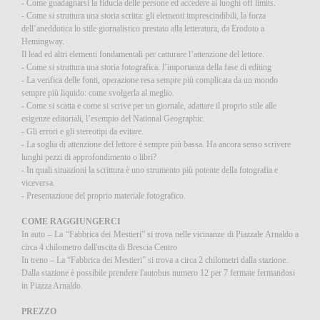
- Come guadagnarsi la fiducia delle persone ed accedere ai luoghi off limits.
- Come si struttura una storia scritta: gli elementi imprescindibili, la forza
dell’aneddotica lo stile giornalistico prestato alla letteratura, da Erodoto a
Hemingway.
Il lead ed altri elementi fondamentali per catturare l’attenzione del lettore.
- Come si struttura una storia fotografica: l’importanza della fase di editing
- La verifica delle fonti, operazione resa sempre più complicata da un mondo
sempre più liquido: come svolgerla al meglio.
- Come si scatta e come si scrive per un giornale, adattare il proprio stile alle
esigenze editoriali, l’esempio del National Geographic.
- Gli errori e gli stereotipi da evitare.
- La soglia di attenzione del lettore è sempre più bassa. Ha ancora senso scrivere
lunghi pezzi di approfondimento o libri?
- In quali situazioni la scrittura è uno strumento più potente della fotografia e
viceversa.
- Presentazione del proprio materiale fotografico.
COME RAGGIUNGERCI
In auto – La “Fabbrica dei Mestieri” si trova nelle vicinanze di Piazzale Arnaldo a
circa 4 chilometro dall'uscita di Brescia Centro
In treno – La “Fabbrica dei Mestieri” si trova a circa 2 chilometri dalla stazione.
Dalla stazione è possibile prendere l'autobus numero 12 per 7 fermate fermandosi
in Piazza Arnaldo.
PREZZO