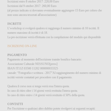
Iscrizioni entro 8 ottobre 2017: 220,00 Euro
Iscrizioni dal 9 ottobre 2017: 260,00 Euro
(al prezzo indicato si dovranno eventualmente aggiungere 15 Euro per coloro che
non sono ancora tesserati all'associazione)
ISCRITTI
L’workshop si svolgerà qualora si raggiunga il numero minimo di 10 iscritti. Il
numero massimo di iscritti è di 18.
La pre-iscrizione verrà effettuata con la compilazione del modulo qui disponibile
ISCRIZIONE ON-LINE
PAGAMENTO
Pagamento al momento dell'iscrizione tramite bonifico bancario:
Associazione Culturale NESSUNO[press]
IBAN IT11Z 03500 11202 000000033325
causale: “Fotografia e scrittura - 2017”Al raggiungimento del numero minimo di
iscritti verrete contattati per procedere con il pagamento.
Qualora il corso non si tenga verrà resa l'intera quota.
In caso di ritiro oltre i 14 giorni verrà restituita l'intera quota.
In caso di ritiro entro i 14 giorni verrà restituito il 50% della quota.
CONTATTI
Per l'iscrizione o qualsiasi altro dubbio potete rivolgervi ai seguenti recapiti: