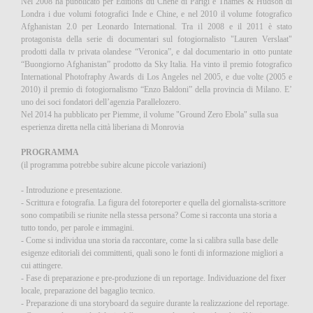
Nel 2008 ha pubblicato per Éditions du Chêne di Parigi e Thames & Hudson di
Londra i due volumi fotografici Inde e Chine, e nel 2010 il volume fotografico
Afghanistan 2.0 per Leonardo International. Tra il 2008 e il 2011 è stato
protagonista della serie di documentari sul fotogiornalisto "Lauren Verslaat"
prodotti dalla tv privata olandese “Veronica”, e dal documentario in otto puntate
“Buongiorno Afghanistan” prodotto da Sky Italia. Ha vinto il premio fotografico
International Photofraphy Awards di Los Angeles nel 2005, e due volte (2005 e
2010) il premio di fotogiornalismo “Enzo Baldoni” della provincia di Milano. E’
uno dei soci fondatori dell’agenzia Parallelozero.
Nel 2014 ha pubblicato per Piemme, il volume "Ground Zero Ebola" sulla sua
esperienza diretta nella città liberiana di Monrovia
PROGRAMMA
(il programma potrebbe subire alcune piccole variazioni)
- Introduzione e presentazione.
- Scrittura e fotografia. La figura del fotoreporter e quella del giornalista-scrittore
sono compatibili se riunite nella stessa persona? Come si racconta una storia a
tutto tondo, per parole e immagini.
- Come si individua una storia da raccontare, come la si calibra sulla base delle
esigenze editoriali dei committenti, quali sono le fonti di informazione migliori a
cui attingere.
- Fase di preparazione e pre-produzione di un reportage. Individuazione del fixer
locale, preparazione del bagaglio tecnico.
- Preparazione di una storyboard da seguire durante la realizzazione del reportage.