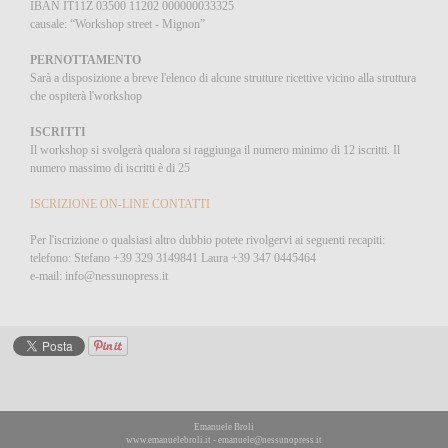
IBAN IT11Z 03500 11202 000000033325
causale: “Workshop street - Mignon”
PERNOTTAMENTO
Sarà a disposizione a breve l'elenco di alcune strutture ricettive vicino alla struttura
che ospiterà l'workshop
ISCRITTI
Il workshop si svolgerà qualora si raggiunga il numero minimo di 12 iscritti. Il
numero massimo di iscritti è di 25
ISCRIZIONE ON-LINE CONTATTI
Per l'iscrizione o qualsiasi altro dubbio potete rivolgervi ai seguenti recapiti:
telefono: Stefano +39 329 3149841 Laura +39 347 0445464
e-mail: info@nessunopress.it
Emanuele Broli
www.emanuelebroli.it
-
emanuele@nessunopress.it