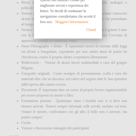
Mezzi operativi - Descrizione degli apparecchi digitali, analogici e
migliorare servizi e esperienza dei
pellicole in base ai risultati che si desiderano ottenere.
lettori. Se decidi di continuare la
Sistemi di ripresa e approccio - In questo genere è importante conoscere
navigazione consideriamo che accetti il
alcune norme comportamentali e delle tecniche operative che permettano
loro uso.
Maggiori Informazioni
al fotografo di passare il più possibile inosservato.
Chiudi
Storia e origini della Street Photography - Si può dire che il genere è nato
con la fotografia ma che ha potuto esprimersi solo con l’avvento di
apparecchi versatili ed emulsioni veloci.
Street Photography e diritto - È opportuno essere al corrente delle leggi
sui divieti a fotografare, soprattutto per non subire abusi di potere da
chicchessia, contro il proprio diritto a esprimersi liberamente.
Multivisioni - Visione di alcuni lavori multimediali a cura del gruppo
Mignon.
Fotografie originali - Come esempio di presentazione, scelta e cura dei
materiali oltre che un discorso sul valore nel seguire tutte le fasi operative
dalla ripresa alla camera oscura.
Documenti -È importante dare un senso al proprio lavoro organizzandolo
per essere proposto in mostre o libri.
Formazione perenne - Qualunque siano i risultati non ci si deve mai
ritenere arrivati. Tenersi sempre informati sulle novità, studiare sui testi,
visitare le mostre, confrontarsi con gli altri, il bello non è arrivare, ma
partire sempre!
Uscita.
Visione e discussione immagini dei partecipanti