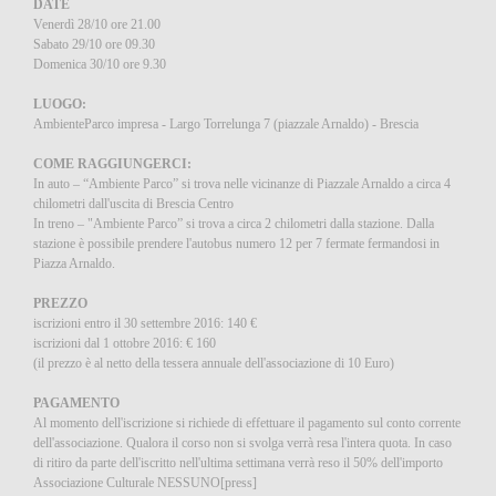
DATE
Venerdì 28/10 ore 21.00
Sabato 29/10 ore 09.30
Domenica 30/10 ore 9.30
LUOGO:
AmbienteParco impresa - Largo Torrelunga 7 (piazzale Arnaldo) - Brescia
COME RAGGIUNGERCI:
In auto – “Ambiente Parco” si trova nelle vicinanze di Piazzale Arnaldo a circa 4
chilometri dall'uscita di Brescia Centro
In treno – "Ambiente Parco” si trova a circa 2 chilometri dalla stazione. Dalla
stazione è possibile prendere l'autobus numero 12 per 7 fermate fermandosi in
Piazza Arnaldo.
PREZZO
iscrizioni entro il 30 settembre 2016: 140 €
iscrizioni dal 1 ottobre 2016: € 160
(il prezzo è al netto della tessera annuale dell'associazione di 10 Euro)
PAGAMENTO
Al momento dell'iscrizione si richiede di effettuare il pagamento sul conto corrente
dell'associazione. Qualora il corso non si svolga verrà resa l'intera quota. In caso
di ritiro da parte dell'iscritto nell'ultima settimana verrà reso il 50% dell'importo
Associazione Culturale NESSUNO[press]