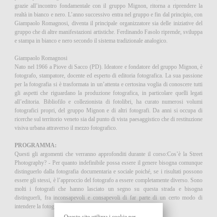
grazie all’incontro fondamentale con il gruppo Mignon, ritorna a riprendere la
realtà in bianco e nero. L’anno successivo entra nel gruppo e fin dal principio, con
Giampaolo Romagnosi, diventa il principale organizzatore sia delle iniziative del
gruppo che di altre manifestazioni artistiche. Ferdinando Fasolo riprende, sviluppa
e stampa in bianco e nero secondo il sistema tradizionale analogico.
Giampaolo Romagnosi
Nato nel 1966 a Piove di Sacco (PD). Ideatore e fondatore del gruppo Mignon, è
fotografo, stampatore, docente ed esperto di editoria fotografica. La sua passione
per la fotografia si è trasformata in un’attenta e certosina voglia di conoscere tutti
gli aspetti che riguardano la produzione fotografica, in particolare quelli legati
all’editoria. Bibliofilo e collezionista di fotolibri, ha curato numerosi volumi
fotografici propri, del gruppo Mignon e di altri fotografi. Da anni si occupa di
ricerche sul territorio veneto sia dal punto di vista paesaggistico che di restituzione
visiva urbana attraverso il mezzo fotografico.
PROGRAMMA:
Questi gli argomenti che verranno approfonditi durante il corso:Cos’è la Street
Photography? - Per quanto indefinibile possa essere il genere bisogna comunque
distinguerlo dalla fotografia documentaria e sociale poiché, se i risultati possono
essere gli stessi, è l’approccio del fotografo a essere completamente diverso. Sono
molti i fotografi che hanno lasciato un segno su questa strada e bisogna
distinguerli, fra inconsapevoli e consapevoli di far parte di un certo modo di
intendere la fotografia.
Questo sito utilizza i cookie per