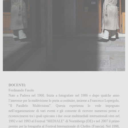
DOCENTI:
Ferdinando Fasolo
Nato a Padova nel 1960. Inizia a fotografare nel 1986 e dopo qualche anno
l’interesse per la multivisione lo porta a costituire, insieme a Francesco Lopergolo,
“Il Parallelo Multivisioni”. Questa esperienza lo vede impegnato
nell’organizzazione di vari eventi e gli consente di ricevere numerosi premi e
riconoscimenti tra i quali spiccano i due oscar multimediali internazionali vinti nel
1992 e nel 1993 al Festival “MEDIALE” di Norimberga (DE) e nel 2007 il primo
premio per la fotografia al Festival Internazionale di Chelles (Francia). Nel 1998,