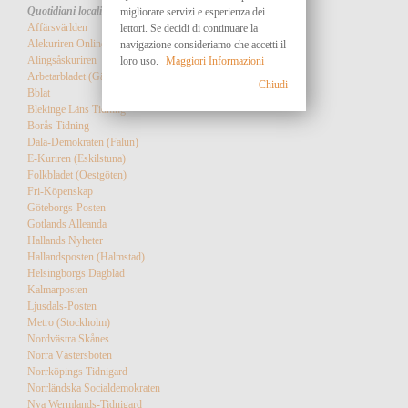
Quotidiani locali
migliorare servizi e esperienza dei
Affärsvärlden
lettori. Se decidi di continuare la
Alekuriren Online
navigazione consideriamo che accetti il
Alingsåskuriren
loro uso.
Maggiori Informazioni
Arbetarbladet (Gävla)
Chiudi
Bblat
Blekinge Läns Tidning
Borås Tidning
Dala-Demokraten (Falun)
E-Kuriren (Eskilstuna)
Folkbladet (Oestgöten)
Fri-Köpenskap
Göteborgs-Posten
Gotlands Alleanda
Hallands Nyheter
Hallandsposten (Halmstad)
Helsingborgs Dagblad
Kalmarposten
Ljusdals-Posten
Metro (Stockholm)
Nordvästra Skånes
Norra Västersboten
Norrköpings Tidnigard
Norrländska Socialdemokraten
Nya Wermlands-Tidnigard