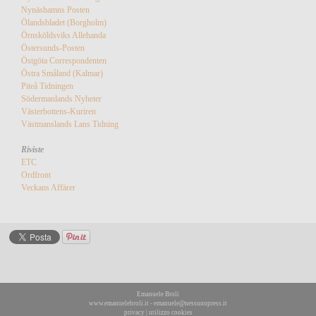
Nynäshamns Posten
Ölandsbladet (Borgholm)
Örnsköldsviks Allehanda
Östersunds-Posten
Östgöta Correspondenten
Östra Småland (Kalmar)
Piteå Tidningen
Södermanlands Nyheter
Västerbottens-Kuriren
Västmanslands Lans Tidning
Riviste
ETC
Ordfront
Veckans Affärer
Emanuele Broli
www.emanuelebroli.it
-
emanuele@nessunopress.it
privacy
|
utilizzo cookies