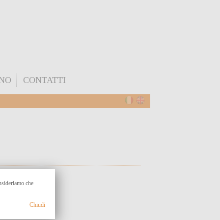
ONO
CONTATTI
onsideriamo che
Chiudi