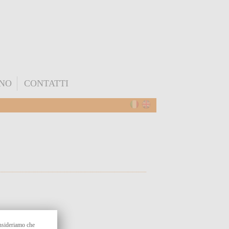
ONO
CONTATTI
onsideriamo che