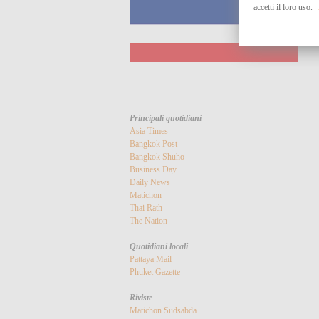
accetti il loro uso.
Principali quotidiani
Asia Times
Bangkok Post
Bangkok Shuho
Business Day
Daily News
Matichon
Thai Rath
The Nation
Quotidiani locali
Pattaya Mail
Phuket Gazette
Riviste
Matichon
Sudsabda