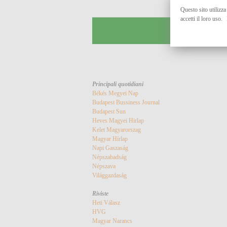
Questo sito utilizza
accetti il loro uso.
Principali quotidiani
Békés Megyei Nap
Budapest Bussiness Journal
Budapest Sun
Heves Magyei Hirlap
Kelet Magyarorszag
Magyar Hírlap
Napi Gaszaság
Népszabadság
Népszava
Világgazdaság
Riviste
Heti Válasz
HVG
Magyar Narancs