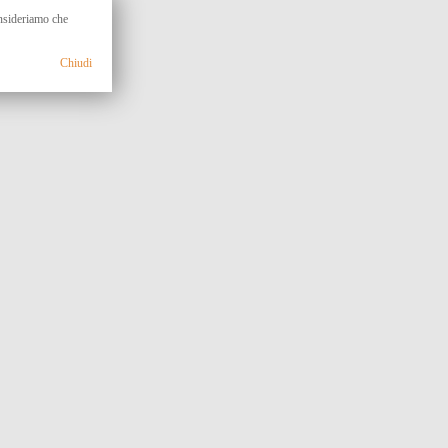
onsideriamo che
Chiudi