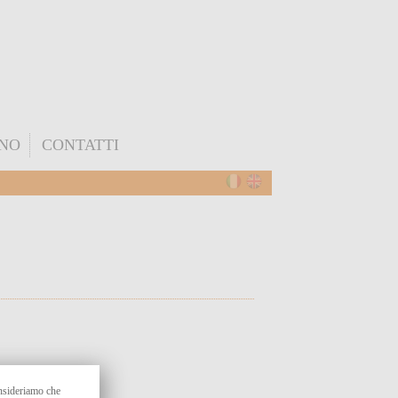
ONO
CONTATTI
onsideriamo che