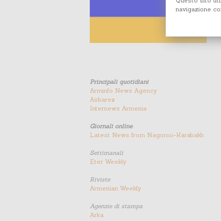
Questo sito uti
navigazione con
Principali quotidiani
Arminfo News Agency
Asbarez
Internews Armenia
Giornali online
Latest News from Nagorno-Karabakh
Settimanali
Eter Weekly
Riviste
Armenian Weekly
Agenzie di stampa
Arka