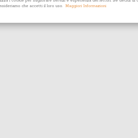
lizza i cookie per migliorare servizi e esperienza dei lettori. Se decidi di 
sideriamo che accetti il loro uso.
Maggiori Informazioni