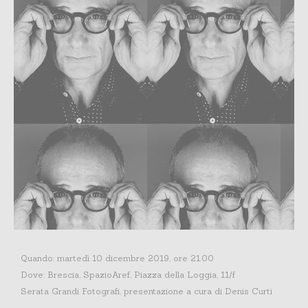
Quando: martedì 10 dicembre 2019, ore 21.00
Dove: Brescia, SpazioAref, Piazza della Loggia, 11/f
Serata Grandi Fotografi, presentazione a cura di Denis Curti