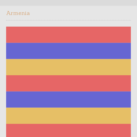
Armenia