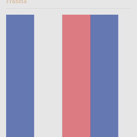
Francia