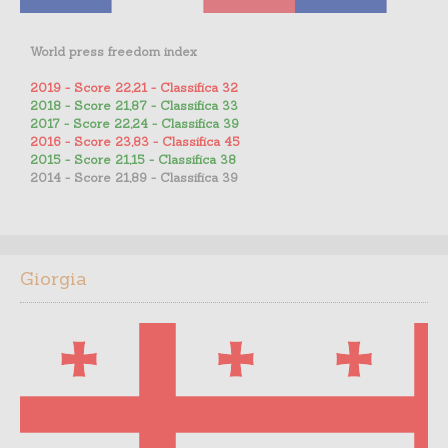
World press freedom index
2019 - Score 22,21 - Classifica 32
2018 - Score 21,87 - Classifica 33
2017 - Score 22,24 - Classifica 39
2016 - Score 23,83 - Classifica 45
2015 - Score 21,15 - Classifica 38
2014 - Score 21,89 - Classifica 39
Giorgia