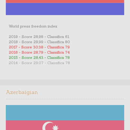
World press freedom index
2019 - Score 28,98 - Classifica 61
2018 - Score 29,99 - Classifica 80
2017 - Score 30.38 - Classifica 79
2016 - Score 28,79 - Classifica 74
2015 - Score 28,43 - Classifica 78
2014 - Score 29,07 - Classifica 78
Azerbaigian