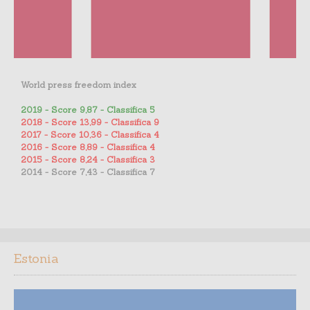
World press freedom index
2019 - Score 9,87 - Classifica 5
2018 - Score 13,99 - Classifica 9
2017 - Score 10,36 - Classifica 4
2016 - Score 8,89 - Classifica 4
2015 - Score 8,24 - Classifica 3
2014 - Score 7,43 - Classifica 7
Estonia