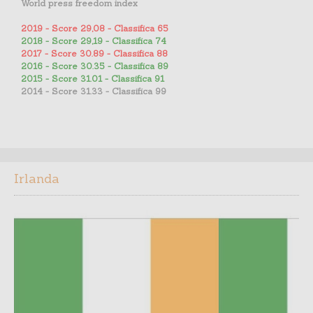
World press freedom index
2019 - Score 29,08 - Classifica 65
2018 - Score 29,19 - Classifica 74
2017 - Score 30.89 - Classifica 88
2016 - Score 30.35 - Classifica 89
2015 - Score 31.01 - Classifica 91
2014 - Score 31.33 - Classifica 99
Irlanda