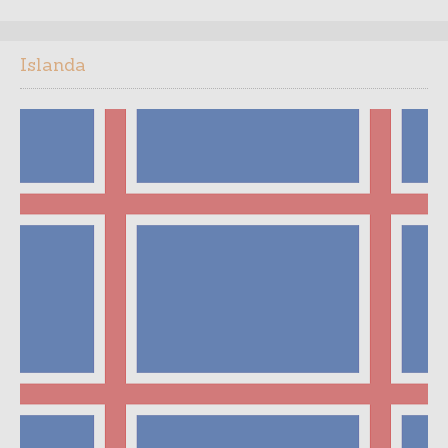
Islanda