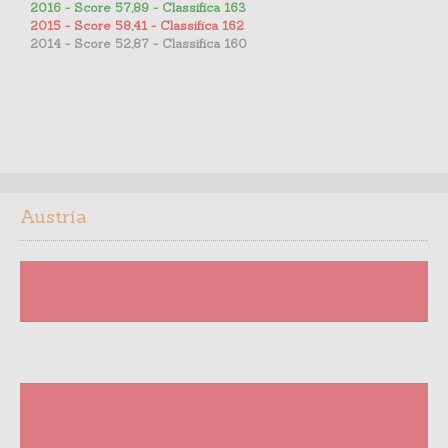
2016 - Score 57,89 - Classifica 163
2015 - Score 58,41 - Classifica 162
2014 - Score 52,87 - Classifica 160
Austria