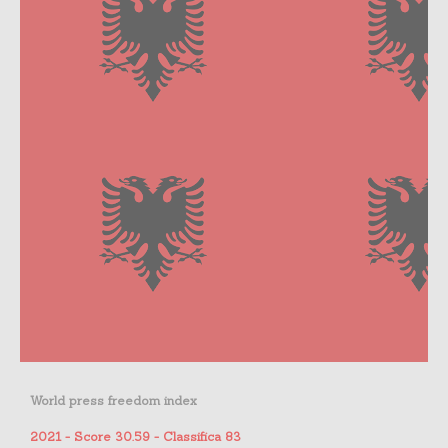
World press freedom index
2021 - Score 30.59 - Classifica 83