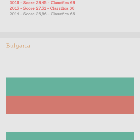
2016 - Score 28,45 - Classifica 68
2015 - Score 27,51 - Classifica 66
2014 - Score 26,86 - Classifica 66
Bulgaria