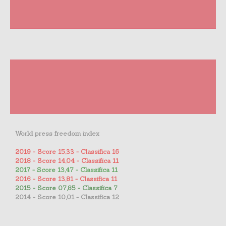
World press freedom index
2019 - Score 15,33 - Classifica 16
2018 - Score 14,04 - Classifica 11
2017 - Score 13,47 - Classifica 11
2016 - Score 13,81 - Classifica 11
2015 - Score 07,85 - Classifica 7
2014 - Score 10,01 - Classifica 12