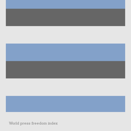
World press freedom index