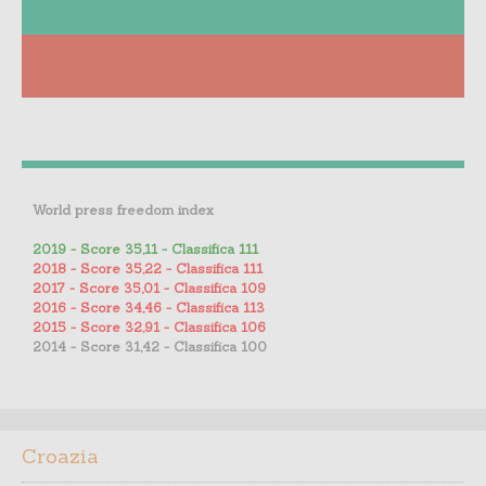
World press freedom index
2019 - Score 35,11 - Classifica 111
2018 - Score 35,22 - Classifica 111
2017 - Score 35,01 - Classifica 109
2016 - Score 34,46 - Classifica 113
2015 - Score 32,91 - Classifica 106
2014 - Score 31,42 - Classifica 100
Croazia