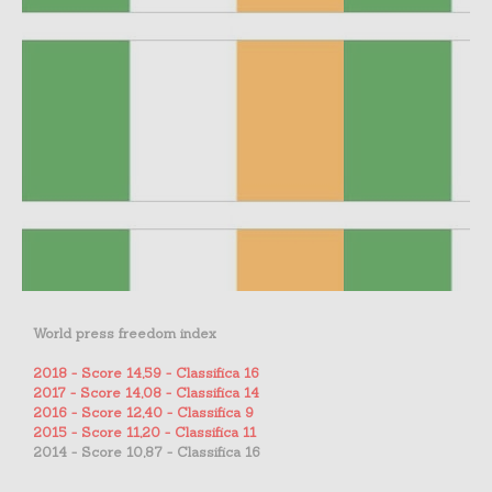
World press freedom index
2018 - Score 14,59 - Classifica 16
2017 - Score 14,08 - Classifica 14
2016 - Score 12,40 - Classifica 9
2015 - Score 11,20 - Classifica 11
2014 - Score 10,87 - Classifica 16