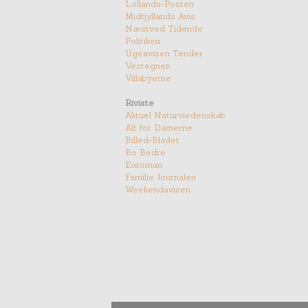
Lollands-Posten
Midtjyllands Avis
Næstved Tidende
Politiken
Ugeavisen Tønder
Vestegnen
Villabyerne
Riviste
Aktuel Naturviedenskab
Alt for Damerne
Billed-Bladet
Bo Bedre
Euroman
Familie Journalen
Weekendavisen