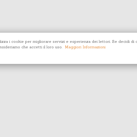
lizza i cookie per migliorare servizi e esperienza dei lettori. Se decidi di 
sideriamo che accetti il loro uso.
Maggiori Informazioni