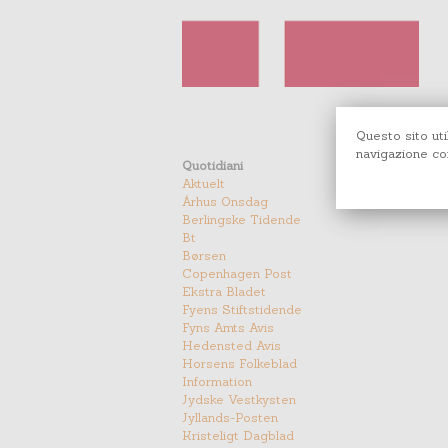
Questo sito uti
navigazione con
Quotidiani
Aktuelt
Århus Onsdag
Berlingske Tidende
Bt
Børsen
Copenhagen Post
Ekstra Bladet
Fyens Stiftstidende
Fyns Amts Avis
Hedensted Avis
Horsens Folkeblad
Information
Jydske Vestkysten
Jyllands-Posten
Kristeligt Dagblad