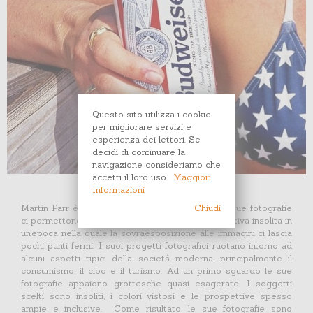
Questo sito utilizza i cookie
per migliorare servizi e
esperienza dei lettori. Se
decidi di continuare la
navigazione consideriamo che
accetti il loro uso.
Maggiori
Informazioni
Chiudi
Martin Parr è un cronista del nostro tempo e le sue fotografie
ci permettono di vedere il mondo da una prospettiva insolita in
un’epoca nella quale la sovraesposizione alle immagini ci lascia
pochi punti fermi. I suoi progetti fotografici ruotano intorno ad
alcuni aspetti tipici della società moderna, principalmente il
consumismo, il cibo e il turismo. Ad un primo sguardo le sue
fotografie appaiono grottesche quasi esagerate. I soggetti
scelti sono insoliti, i colori vistosi e le prospettive spesso
ampie e inclusive. Come risultato, le sue fotografie sono