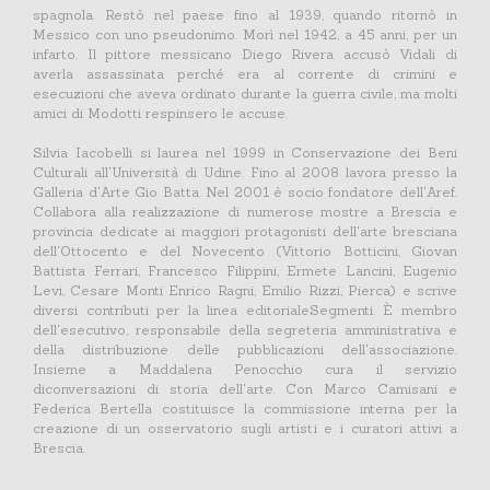
spagnola. Restò nel paese fino al 1939, quando ritornò in
Messico con uno pseudonimo. Morì nel 1942, a 45 anni, per un
infarto. Il pittore messicano Diego Rivera accusò Vidali di
averla assassinata perché era al corrente di crimini e
esecuzioni che aveva ordinato durante la guerra civile, ma molti
amici di Modotti respinsero le accuse.
Silvia Iacobelli si laurea nel 1999 in Conservazione dei Beni
Culturali all'Università di Udine. Fino al 2008 lavora presso la
Galleria d'Arte Gio Batta. Nel 2001 è socio fondatore dell'Aref.
Collabora alla realizzazione di numerose mostre a Brescia e
provincia dedicate ai maggiori protagonisti dell'arte bresciana
dell'Ottocento e del Novecento (Vittorio Botticini, Giovan
Battista Ferrari, Francesco Filippini, Ermete Lancini, Eugenio
Levi, Cesare Monti Enrico Ragni, Emilio Rizzi, Pierca) e scrive
diversi contributi per la linea editorialeSegmenti. È membro
dell'esecutivo, responsabile della segreteria amministrativa e
della distribuzione delle pubblicazioni dell'associazione.
Insieme a Maddalena Penocchio cura il servizio
diconversazioni di storia dell'arte. Con Marco Camisani e
Federica Bertella costituisce la commissione interna per la
creazione di un osservatorio sugli artisti e i curatori attivi a
Brescia.