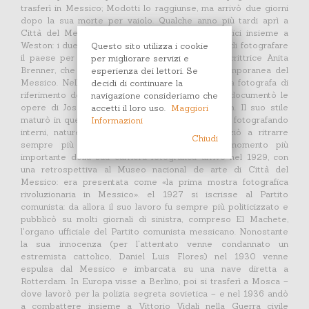
trasferì in Messico; Modotti lo raggiunse, ma arrivò due giorni
dopo la sua morte per vaiolo. Qualche anno più tardi aprì a
Città del Messico uno studio di ritratti fotografici insieme a
Weston: i due ebbero, tra le altre cose, l'incarico di fotografare
Questo sito utilizza i cookie
il paese per il libro Idols Behind Altars della scrittrice Anita
per migliorare servizi e
Brenner, che raccontava la storia e l'arte contemporanea del
esperienza dei lettori. Se
Messico. Nello stesso tempo Modotti divenne la fotografa di
decidi di continuare la
riferimento del movimento murale messicano, e documentò le
navigazione consideriamo che
opere di José Clemente Orozco e Diego Rivera. Il suo stile
accetti il loro uso.
Maggiori
maturò in questo periodo: fece molti esperimenti fotografando
Informazioni
interni, nature morte e paesaggi urbani, e iniziò a ritrarre
Chiudi
sempre più spesso contadini e operai. Il momento più
importante della sua carriera fotografica arrivò nel 1929, con
una retrospettiva al Museo nacional de arte di Città del
Messico: era presentata come «la prima mostra fotografica
rivoluzionaria in Messico». el 1927 si iscrisse al Partito
comunista: da allora il suo lavoro fu sempre più politicizzato e
pubblicò su molti giornali di sinistra, compreso El Machete,
l'organo ufficiale del Partito comunista messicano. Nonostante
la sua innocenza (per l'attentato venne condannato un
estremista cattolico, Daniel Luis Flores) nel 1930 venne
espulsa dal Messico e imbarcata su una nave diretta a
Rotterdam. In Europa visse a Berlino, poi si trasferì a Mosca –
dove lavorò per la polizia segreta sovietica – e nel 1936 andò
a combattere insieme a Vittorio Vidali nella Guerra civile