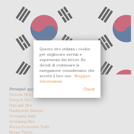
Questo sito utilizza i cookie
per migliorare servizi e
esperienza dei lettori. Se
decidi di continuare la
navigazione consideriamo che
accetti il loro uso.
Maggiori
Informazioni
Chiudi
Principali quotidiani
Chosun Ilbo
Dong A Ilbo
Han'guk Ilbo
Hankyoreh Sinmun
Joongang daily
Joongang Ilbo
Korea Economic Daily
Korea Times