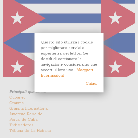
Questo sito utilizza i cookie
per migliorare servizi e
esperienza dei lettori. Se
decidi di continuare la
navigazione consideriamo che
accetti il loro uso.
Maggiori
Informazioni
Chiudi
Principali quotidiani
Cubanet
Granma
Granma International
Juventud Rebelde
Portal de Cuba
Trabajadores
Tribuna de La Habana