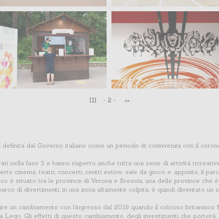
[1]
-
2
-
>>
ta definita dal Governo italiano come un periodo di convivenza con il corona
ti nella fase 3 e hanno riaperto anche tutta una serie di attività ricreative
rto cinema, teatri, concerti, centri estive, sale da gioco e, appunto, il parc
parco è situato tra le province di Verona e Brescia, una delle province che
rco di divertimenti, in una zona altamente colpita, è quindi diventato un
ire un cambiamento con l’ingresso dal 2019 quando il colosso britannico 
 Lego. Gli effetti di questo cambiamento, degli investimenti che porterà, 