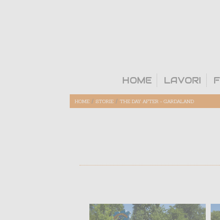
HOME
LAVORI
F
/
/
HOME
STORIE
THE DAY AFTER - GARDALAND