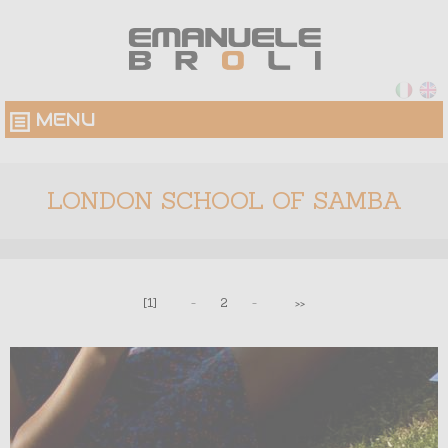
MENU
LONDON SCHOOL OF SAMBA
[1]
-
2
-
>>