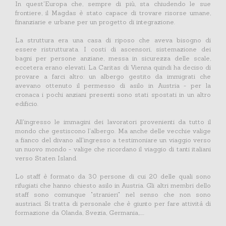
In quest'Europa che, sempre di più, sta chiudendo le sue
frontiere, il Magdas è stato capace di trovare risorse umane,
finanziarie e urbane per un progetto di integrazione.
La struttura era una casa di riposo che aveva bisogno di
essere ristrutturata. I costi di ascensori, sistemazione dei
bagni per persone anziane, messa in sicurezza delle scale,
eccetera erano elevati. La Caritas di Vienna quindi ha deciso di
provare a farci altro: un albergo gestito da immigrati che
avevano ottenuto il permesso di asilo in Austria - per la
cronaca i pochi anziani presenti sono stati spostati in un altro
edificio.
All'ingresso le immagini dei lavoratori provenienti da tutto il
mondo che gestiscono l'albergo. Ma anche delle vecchie valige
a fianco del divano all'ingresso a testimoniare un viaggio verso
un nuovo mondo - valige che ricordano il viaggio di tanti italiani
verso Staten Island.
Lo staff è formato da 30 persone di cui 20 delle quali sono
rifugiati che hanno chiesto asilo in Austria. Gli altri membri dello
staff sono comunque "stranieri" nel senso che non sono
austriaci. Si tratta di personale che è giunto per fare attività di
formazione da Olanda, Svezia, Germania,.....