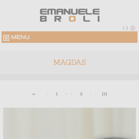
MENU
MAGDAS
<<
-
1
-
-
2
-
[3]