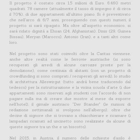
Il progetto è costato circa 1,5 milioni di Euro. 6,460 metri
quadrati. 78 camere (attualmente il tasso di impegno è di circa
il 70%), di due appartamenti all'ultimo piano. Si è preventivato
che nell'arco di 6/7 anni, proseguendo con questi numeri, il
progetto si sarà ripagato. Ma oltre all'aspetto economico, si
sarà ridato dignità a Ehsan (24, Afghanistan), Dinis (29, Guinea
Bissau), Meryan (Marocco), Antonio (Iran), e a tanti altri come
loro.
Nel progetto sono stati coinvolti oltre la Caritas viennese,
anche altre realtà come le ferrovie austriache (si sono
recuperati gli arredi di alcune carrozze pronte per la
demolizione), come centinaia di abitanti (con un progetto di
crowdfunding si sono comprati / recuperati gli arredi), lo studio
di architettura Alleswirgut (tutto andrà bene traducendo dal
tedesco) per la ristrutturazione e la vicina scuola d'arte (i due
appartamenti sono riservati agli studenti con l'accordo di non
pagare nulla ma di creare due mostre al mese da esporre
nell'hotel), il girnale austriaco "Der Stander" (le riunioni di
redazione settimanali si svolgono nell'albergo), oltre che
decine di signore che si trovano a chiacchierare e ricamare (i
lampadari ricamati ad uncinetto sono realizzate da alcune di
queste signore tra un the e un biscotto).
Nel 2015, in Austria, il numero delle richieste d’asilo è