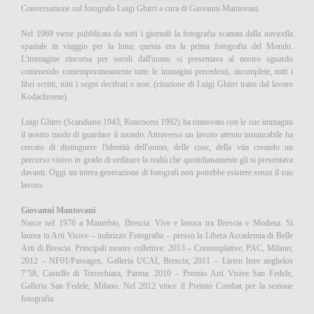
Conversazione sul fotografo Luigi Ghirri a cura di Giovanni Mantovani.
Nel 1969 viene pubblicata da tutti i giornali la fotografia scattata dalla navicella
spaziale in viaggio per la luna; questa era la prima fotografia del Mondo.
L'immagine rincorsa per secoli dall'uomo si presentava al nostro sguardo
contenendo contemporaneamente tutte le immagini precedenti, incomplete, tutti i
libri scritti, tutti i segni decifrati e non. (citazione di Luigi Ghirri tratta dal lavoro
Kodachrome).
Luigi Ghirri (Scandiano 1943, Roncocesi 1992) ha rinnovato con le sue immagini
il nostro modo di guardare il mondo. Attraverso un lavoro attento instancabile ha
cercato di distinguere l'identità dell'uomo, delle cose, della vita creando un
percorso visivo in grado di ordinare la realtà che quotidianamente gli si presentava
davanti. Oggi un intera generazione di fotografi non potrebbe esistere senza il suo
lavoro.
Giovanni Mantovani
Nasce nel 1976 a Manerbio, Brescia. Vive e lavora tra Brescia e Modena. Si
laurea in Arti Visive – indirizzo Fotografia – presso la Libera Accademia di Belle
Arti di Brescia. Principali mostre collettive: 2013 – Contemplative, PAC, Milano;
2012 – NF01/Passages, Galleria UCAI, Brescia; 2011 – Listen here anghelos
7’58, Castello di Torrechiara, Parma; 2010 – Premio Arti Visive San Fedele,
Galleria San Fedele, Milano. Nel 2012 vince il Premio Combat per la sezione
fotografia.