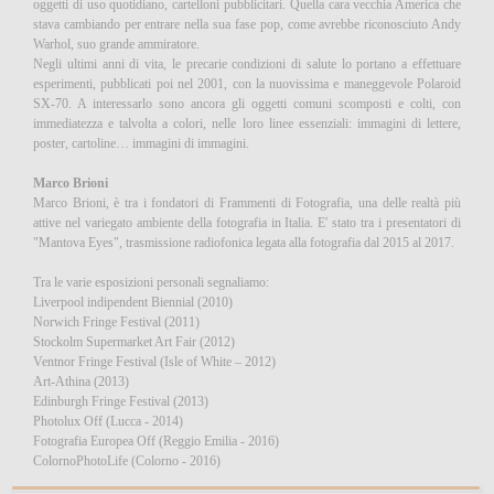
oggetti di uso quotidiano, cartelloni pubblicitari. Quella cara vecchia America che
stava cambiando per entrare nella sua fase pop, come avrebbe riconosciuto Andy
Warhol, suo grande ammiratore.
Negli ultimi anni di vita, le precarie condizioni di salute lo portano a effettuare
esperimenti, pubblicati poi nel 2001, con la nuovissima e maneggevole Polaroid
SX-70. A interessarlo sono ancora gli oggetti comuni scomposti e colti, con
immediatezza e talvolta a colori, nelle loro linee essenziali: immagini di lettere,
poster, cartoline… immagini di immagini.
Marco Brioni
Marco Brioni, è tra i fondatori di Frammenti di Fotografia, una delle realtà più
attive nel variegato ambiente della fotografia in Italia. E' stato tra i presentatori di
"Mantova Eyes", trasmissione radiofonica legata alla fotografia dal 2015 al 2017.
Tra le varie esposizioni personali segnaliamo:
Liverpool indipendent Biennial (2010)
Norwich Fringe Festival (2011)
Stockolm Supermarket Art Fair (2012)
Ventnor Fringe Festival (Isle of White – 2012)
Art-Athina (2013)
Edinburgh Fringe Festival (2013)
Photolux Off (Lucca - 2014)
Fotografia Europea Off (Reggio Emilia - 2016)
ColornoPhotoLife (Colorno - 2016)