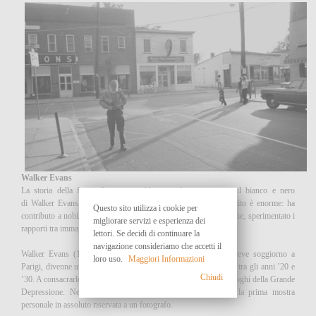
Walker Evans
La storia della fotografia non sarebbe stata la stessa senza il bianco e nero
di Walker Evans. E forse nemmeno il XX secolo. Il suo lascito è enorme: ha
Questo sito utilizza i cookie per
contributo a nobilitare il genere della fotografia di documentazione, sperimentato i
migliorare servizi e esperienza dei
rapporti tra immagine e scrittura, influenzato la Pop Art.
lettori. Se decidi di continuare la
navigazione consideriamo che accetti il
Walker Evans (1903-1975), dopo studi in letteratura e un breve soggiorno a
loro uso.
Maggiori Informazioni
Parigi, divenne un protagonista della vita culturale newyorchese tra gli anni ’20 e
Chiudi
’30. A consacrarlo furono una serie di lavori dedicati a genti e luoghi della Grande
Depressione. Nel 1938 il MoMa di New York gli dedicò la prima mostra
personale in assoluto riservata a un fotografo.