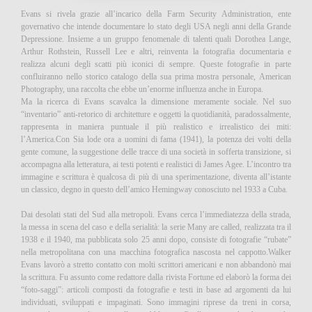
Evans si rivela grazie all’incarico della Farm Security Administration, ente
governativo che intende documentare lo stato degli USA negli anni della Grande
Depressione. Insieme a un gruppo fenomenale di talenti quali Dorothea Lange,
Arthur Rothstein, Russell Lee e altri, reinventa la fotografia documentaria e
realizza alcuni degli scatti più iconici di sempre. Queste fotografie in parte
confluiranno nello storico catalogo della sua prima mostra personale, American
Photography, una raccolta che ebbe un’enorme influenza anche in Europa.
Ma la ricerca di Evans scavalca la dimensione meramente sociale. Nel suo
“inventario” anti-retorico di architetture e oggetti la quotidianità, paradossalmente,
rappresenta in maniera puntuale il più realistico e irrealistico dei miti:
l’America.Con Sia lode ora a uomini di fama (1941), la potenza dei volti della
gente comune, la suggestione delle tracce di una società in sofferta transizione, si
accompagna alla letteratura, ai testi potenti e realistici di James Agee. L’incontro tra
immagine e scrittura è qualcosa di più di una sperimentazione, diventa all’istante
un classico, degno in questo dell’amico Hemingway conosciuto nel 1933 a Cuba.
Dai desolati stati del Sud alla metropoli. Evans cerca l’immediatezza della strada,
la messa in scena del caso e della serialità: la serie Many are called, realizzata tra il
1938 e il 1940, ma pubblicata solo 25 anni dopo, consiste di fotografie “rubate”
nella metropolitana con una macchina fotografica nascosta nel cappotto.Walker
Evans lavorò a stretto contatto con molti scrittori americani e non abbandonò mai
la scrittura. Fu assunto come redattore dalla rivista Fortune ed elaborò la forma dei
“foto-saggi”: articoli composti da fotografie e testi in base ad argomenti da lui
individuati, sviluppati e impaginati. Sono immagini riprese da treni in corsa,