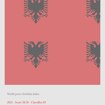
World press freedom index
2021 - Score 30.59 - Classifica 83