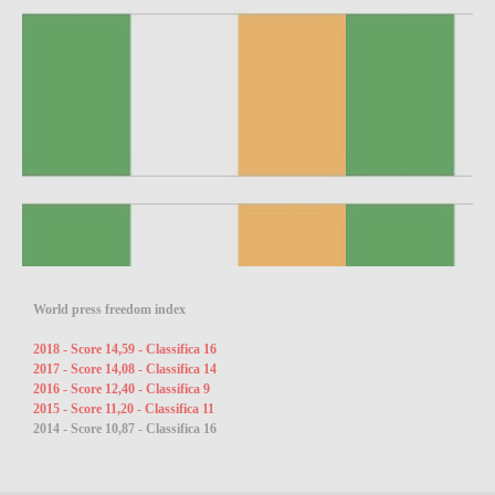
World press freedom index
2018 - Score 14,59 - Classifica 16
2017 - Score 14,08 - Classifica 14
2016 - Score 12,40 - Classifica 9
2015 - Score 11,20 - Classifica 11
2014 - Score 10,87 - Classifica 16