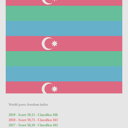
World press freedom index
2019 - Score 59,13 - Classifica 166
2018 - Score 59,73 - Classifica 163
2017 - Score 56,10 - Classifica 162