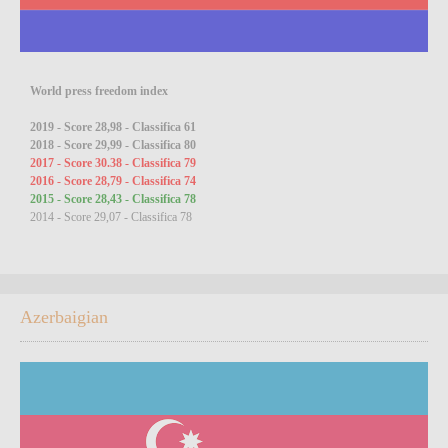
World press freedom index
2019 - Score 28,98 - Classifica 61
2018 - Score 29,99 - Classifica 80
2017 - Score 30.38 - Classifica 79
2016 - Score 28,79 - Classifica 74
2015 - Score 28,43 - Classifica 78
2014 - Score 29,07 - Classifica 78
Azerbaigian