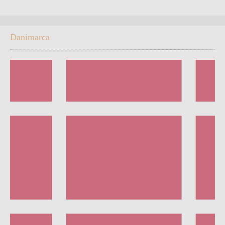
Danimarca