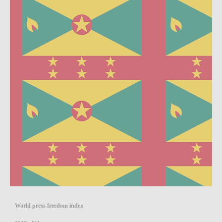
World press freedom index