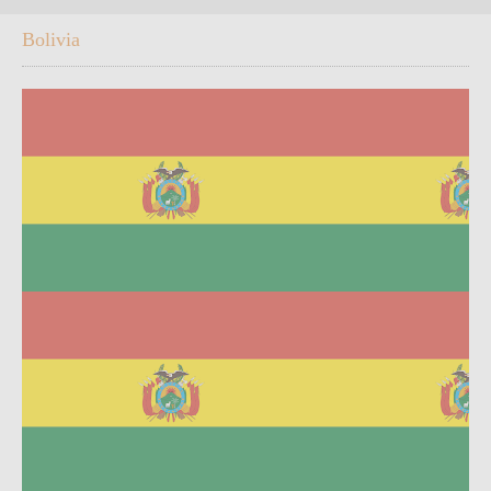
Bolivia