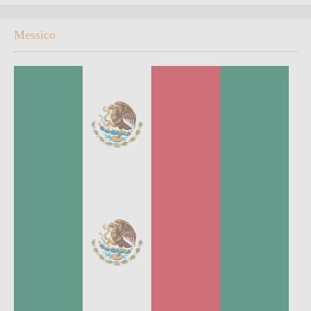
Messico