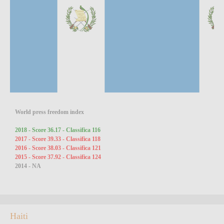
World press freedom index
2018 - Score 36.17 - Classifica 116
2017 - Score 39.33 - Classifica 118
2016 - Score 38.03 - Classifica 121
2015 - Score 37.92 - Classifica 124
2014 - NA
Haiti