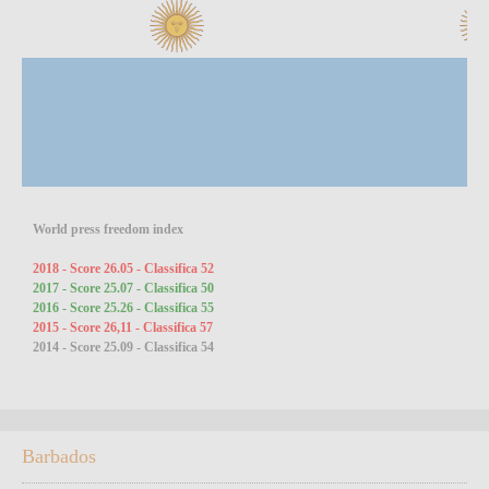
World press freedom index
2018 - Score 26.05 - Classifica 52
2017 - Score 25.07 - Classifica 50
2016 - Score 25.26 - Classifica 55
2015 - Score 26,11 - Classifica 57
2014 - Score 25.09 - Classifica 54
Barbados