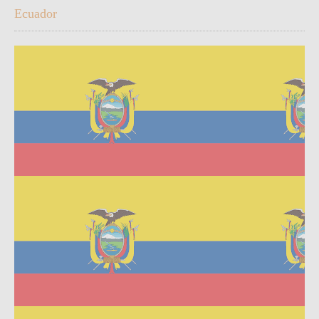
Ecuador