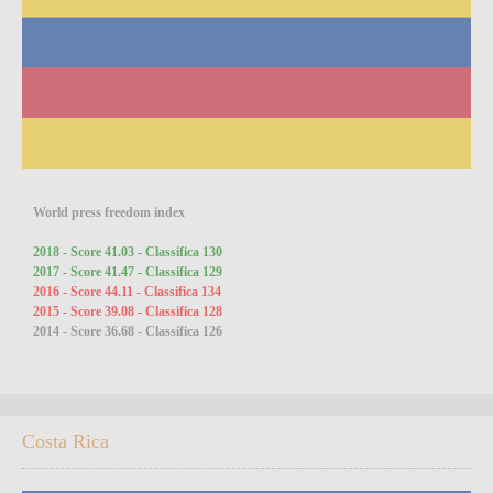
World press freedom index
2018 - Score 41.03 - Classifica 130
2017 - Score 41.47 - Classifica 129
2016 - Score 44.11 - Classifica 134
2015 - Score 39.08 - Classifica 128
2014 - Score 36.68 - Classifica 126
Costa Rica